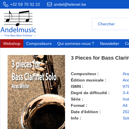
+32 59 70 32 22
andel@telenet.be
Webshop
Compositeurs
Qui sommes-nous ?
Newsletter
Co
3 Pieces for Bass Clari
Compositeur :
Ara
Édition musicale :
And
ISMN :
97
Degré de difficulté :
3-4
Série :
Ins
Format :
A4
Date d'édition :
20
Info :
Sol