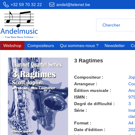
+32 59 70 32 22
andel@telenet.be
Webshop
Compositeurs
Qui sommes-nous ?
Newsletter
Co
3 Ragtimes
Compositeur :
Jop
Arrangeur :
Cou
Édition musicale :
And
ISMN :
97
Degré de difficulté :
3
Série :
Ins
cla
Format :
A4
Date d'édition :
20