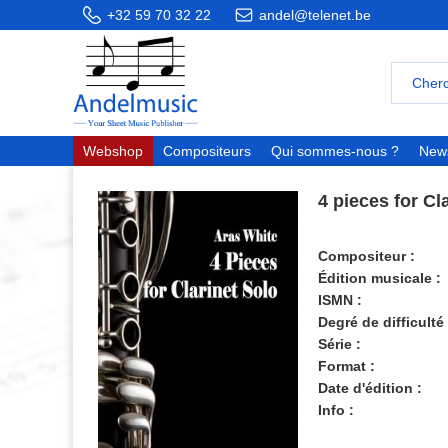
+32 59 70 32 22
andel@telenet.be
Webshop
Compositeurs
Qui sommes-nous ?
News
4 pieces for Cl
Compositeur :
Édition musicale :
ISMN :
Degré de difficulté 
Série :
Format :
Date d'édition :
Info :