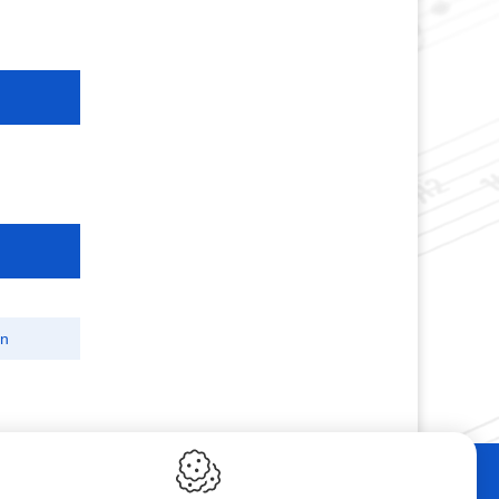
on
ebshop
Contact