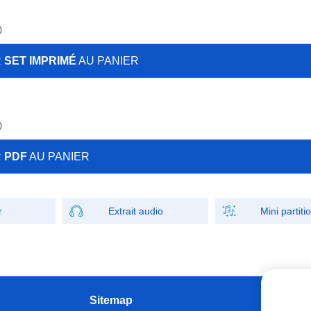
)
R
SET IMPRIMÉ
AU PANIER
)
R
PDF
AU PANIER
r
Extrait audio
Mini partiti
Sitemap
W