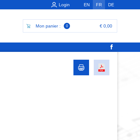
Login
EN
FR
DE
Mon panier :
€ 0,00
0