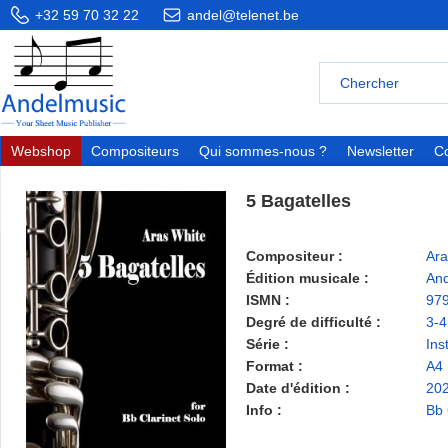
+32 59 70 32 22
andel@telenet.be
Webshop
Compositeurs
Qui sommes-nous ?
Newsletter
Co
5 Bagatelles
Compositeur :
Ara
Édition musicale :
And
ISMN :
97
Degré de difficulté :
3-4
Série :
Ins
Format :
A4
Date d'édition :
20
Info :
Bb 