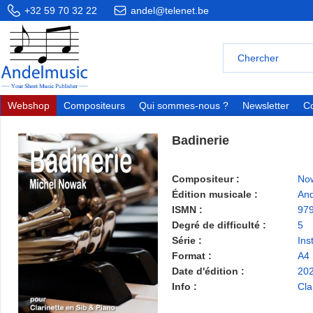
+32 59 70 32 22
andel@telenet.be
Webshop
Compositeurs
Qui sommes-nous ?
Newsletter
Co
Badinerie
Compositeur :
Now
Édition musicale :
And
ISMN :
97
Degré de difficulté :
5
Série :
Ins
Format :
A4
Date d'édition :
20
Info :
Cla