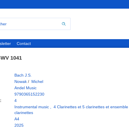
letter
Contact
BWV 1041
Bach J.S.
Nowak
/
Michel
Andel Music
9790365152230
:
4
Instrumental music
,
4 Clarinettes et 5 clarinettes et ensemble
clarinettes
A4
2025