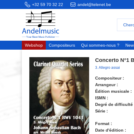
+32 59 70 32 22
andel@telenet.be
Webshop
Compositeurs
Qui sommes-nous ?
News
Concerto N°1 
3. Allegro assai
Compositeur :
Arrangeur :
Édition musicale :
ISMN :
Degré de difficulté 
Série :
Format :
Date d'édition :