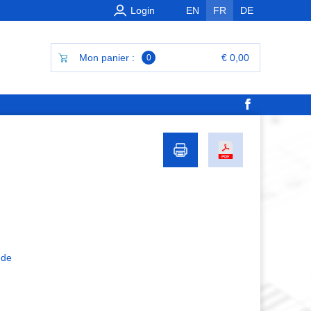
Login
EN
FR
DE
Mon panier :
€ 0,00
0
 de