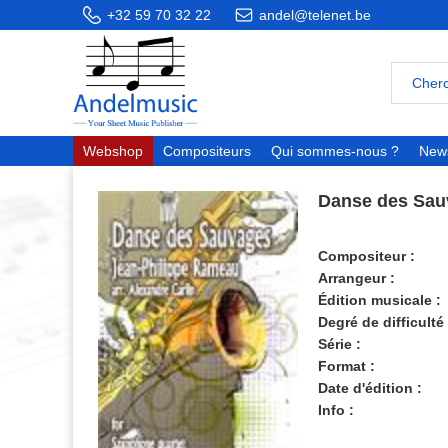
+32 59 70 32 22
andel@telenet.be
Webshop
Compositeurs
Qui sommes-nous ?
News
Danse des Sau
Compositeur :
Arrangeur :
Édition musicale :
Degré de difficulté 
Série :
Format :
Date d'édition :
Info :