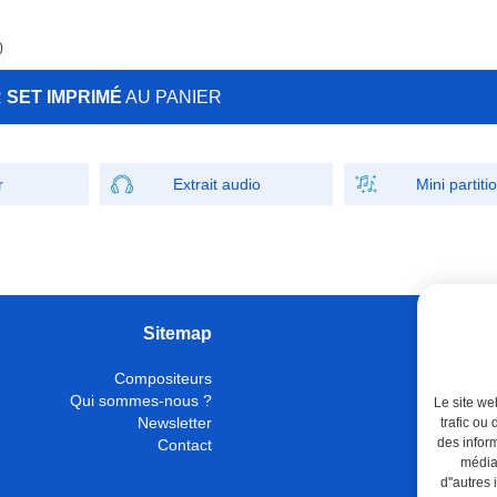
)
R
SET IMPRIMÉ
AU PANIER
r
Extrait audio
Mini partiti
Sitemap
W
Compositeurs
Instrumen
Qui sommes-nous ?
Con
Le site we
Newsletter
trafic ou
des inform
Contact
Mo
médias
d''autres