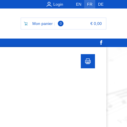
Login
EN
FR
DE
Mon panier :
€ 0,00
0