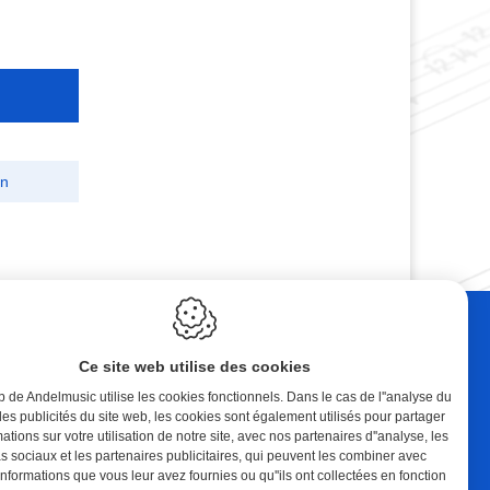
on
ebshop
Contact
Ce site web utilise des cookies
tal Music
Andelmusic
cert Band
Klaprozenlaan 30
b de Andelmusic utilise les cookies fonctionnels. Dans le cas de l''analyse du
8400 Oostende
 des publicités du site web, les cookies sont également utilisés pour partager
ations sur votre utilisation de notre site, avec nos partenaires d''analyse, les
n compte
België
 sociaux et les partenaires publicitaires, qui peuvent les combiner avec
Panier
 informations que vous leur avez fournies ou qu''ils ont collectées en fonction
E.:
andel@telenet.be