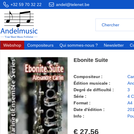
+32 59 70 32 22
andel@telenet.be
Webshop
Compositeurs
Qui sommes-nous ?
Newsletter
Co
Ebonite Suite
Compositeur :
Car
Édition musicale :
And
Degré de difficulté :
3
Série :
4 C
Format :
A4
Date d'édition :
20
Info :
Pou
€ 27,56