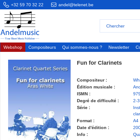
+32 59 70 32 22
andel@telenet.be
Webshop
Compositeurs
Qui sommes-nous ?
Newsletter
Co
Fun for Clarinets
Compositeur :
Whi
Édition musicale :
And
ISMN :
97
Degré de difficulté :
2-3
Série :
Ins
cla
Format :
A4
Date d'édition :
20
Info :
Qua