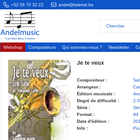
+32 59 70 32 22
andel@telenet.be
Webshop
Compositeurs
Qui sommes-nous ?
Newsletter
Co
Je te veux
Compositeur :
Sat
Arrangeur :
Car
Édition musicale :
And
Degré de difficulté :
2-3
Série :
Sér
Format :
A4
Date d'édition :
20
Info :
Pou