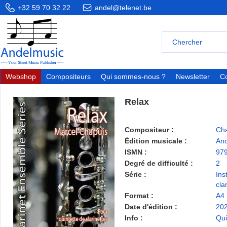
+32 59 70 32 22
andel@telenet.be
Webshop
Compositeurs
Qui sommes-nous ?
Newsletter
Co
Relax
Compositeur :
Cha
Édition musicale :
And
ISMN :
97
Degré de difficulté :
2
Série :
Ins
cla
Format :
A4
Date d'édition :
20
Info :
Qui