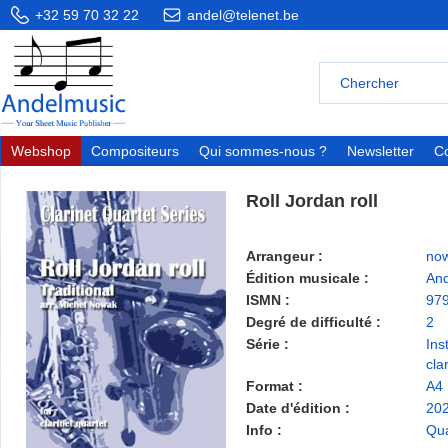
+32 59 70 32 22
andel@telenet.be
Webshop
Compositeurs
Qui sommes-nous ?
Newsletter
Co
Roll Jordan roll
Arrangeur :
now
Édition musicale :
And
ISMN :
97
Degré de difficulté :
2
Série :
Ins
cla
Format :
A4
Date d'édition :
20
Info :
Qua