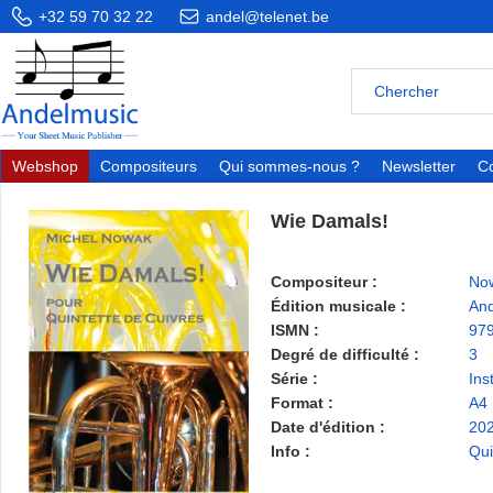
+32 59 70 32 22
andel@telenet.be
Webshop
Compositeurs
Qui sommes-nous ?
Newsletter
Co
Wie Damals!
Compositeur :
Now
Édition musicale :
And
ISMN :
97
Degré de difficulté :
3
Série :
Ins
Format :
A4
Date d'édition :
20
Info :
Qui