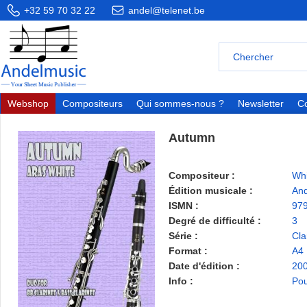
+32 59 70 32 22
andel@telenet.be
Webshop
Compositeurs
Qui sommes-nous ?
Newsletter
Co
Autumn
Compositeur :
Whi
Édition musicale :
And
ISMN :
97
Degré de difficulté :
3
Série :
Cla
Format :
A4
Date d'édition :
20
Info :
Pou