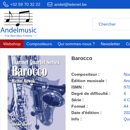
+32 59 70 32 22
andel@telenet.be
Webshop
Compositeurs
Qui sommes-nous ?
Newsletter
Co
Barocco
Compositeur :
Now
Édition musicale :
And
ISMN :
97
Degré de difficulté :
4
Série :
4 C
Format :
A4
Date d'édition :
20
Info :
Qua