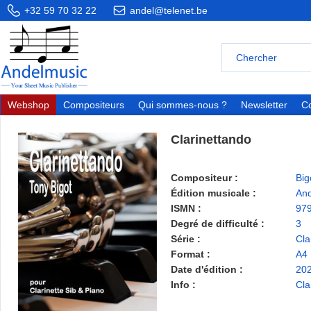
+32 59 70 32 22
andel@telenet.be
Webshop
Compositeurs
Qui sommes-nous ?
Newsletter
Co
Clarinettando
Compositeur :
Big
Édition musicale :
And
ISMN :
97
Degré de difficulté :
3
Série :
Cla
Format :
A4
Date d'édition :
20
Info :
Cla