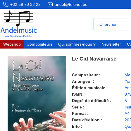
+32 59 70 32 22
andel@telenet.be
Webshop
Compositeurs
Qui sommes-nous ?
Newsletter
Co
Le Cid Navarraise
Compositeur :
Mas
Arrangeur :
Yor
Édition musicale :
And
ISMN :
97
Degré de difficulté :
5
Série :
Ins
Format :
A4
Date d'édition :
20
Info :
Qua