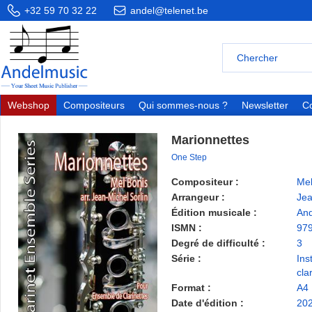
+32 59 70 32 22
andel@telenet.be
Webshop
Compositeurs
Qui sommes-nous ?
Newsletter
Co
Marionnettes
One Step
Compositeur :
Mel
Arrangeur :
Jea
Édition musicale :
And
ISMN :
97
Degré de difficulté :
3
Série :
Ins
cla
Format :
A4
Date d'édition :
20