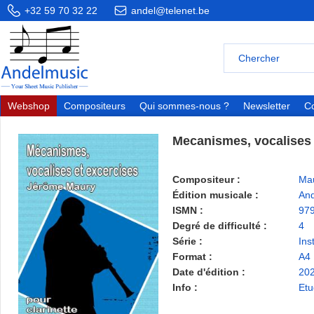
+32 59 70 32 22
andel@telenet.be
Webshop
Compositeurs
Qui sommes-nous ?
Newsletter
Co
Mecanismes, vocalises 
Compositeur :
Ma
Édition musicale :
And
ISMN :
97
Degré de difficulté :
4
Série :
Ins
Format :
A4
Date d'édition :
20
Info :
Etu