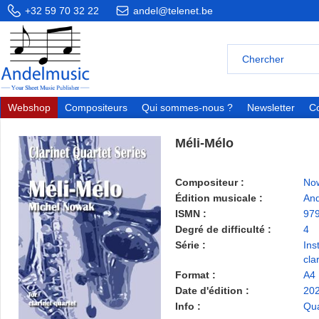
+32 59 70 32 22
andel@telenet.be
Webshop
Compositeurs
Qui sommes-nous ?
Newsletter
Co
Méli-Mélo
Compositeur :
Now
Édition musicale :
And
ISMN :
97
Degré de difficulté :
4
Série :
Ins
cla
Format :
A4
Date d'édition :
20
Info :
Qua