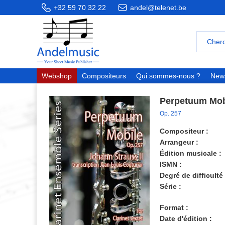
+32 59 70 32 22
andel@telenet.be
Webshop
Compositeurs
Qui sommes-nous ?
News
Perpetuum Mob
Op. 257
Compositeur :
Arrangeur :
Édition musicale :
ISMN :
Degré de difficulté 
Série :
Format :
Date d'édition :