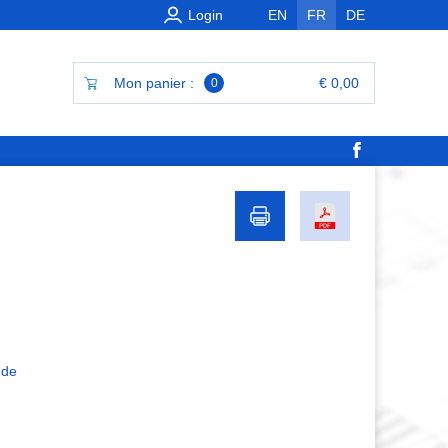
Login
EN
FR
DE
Mon panier :
€ 0,00
0
 de