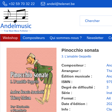
+32 59 70 32 22
andel@telenet.be
Webshop
Compositeurs
Qui sommes-nous ?
Newsletter
Co
Pinocchio sonata
3. L'amabile Geppetto
Compositeur :
And
Arrangeur :
Thi
Édition musicale :
And
ISMN :
97
Degré de difficulté :
3
Série :
Ins
Format :
A4
Date d'édition :
20
Info :
Cla