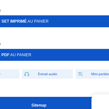
)
R
SET IMPRIMÉ
AU PANIER
)
R
PDF
AU PANIER
r
Extrait audio
Mini partiti
Sitemap
W