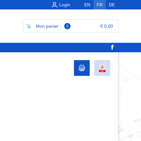
Login
EN
FR
DE
Mon panier :
€ 0,00
0