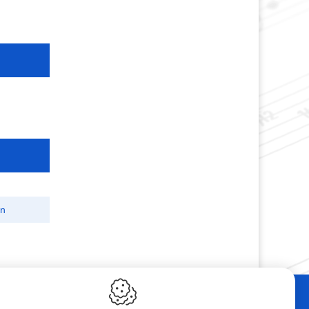
on
ebshop
Contact