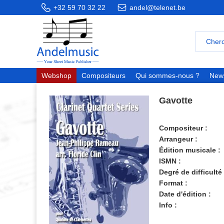
+32 59 70 32 22
andel@telenet.be
Webshop
Compositeurs
Qui sommes-nous ?
News
Gavotte
Compositeur :
Arrangeur :
Édition musicale :
ISMN :
Degré de difficulté 
Format :
Date d'édition :
Info :