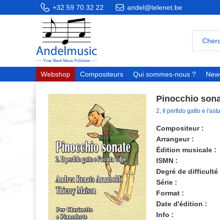
+32 59 70 32 22
andel@telenet.be
Webshop
Compositeurs
Qui sommes-nous ?
News
Pinocchio son
2, Il perfido gatto e l'as
Compositeur :
Arrangeur :
Édition musicale :
ISMN :
Degré de difficulté 
Série :
Format :
Date d'édition :
Info :