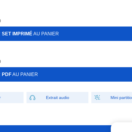
)
R
SET IMPRIMÉ
AU PANIER
)
R
PDF
AU PANIER
r
Extrait audio
Mini partiti