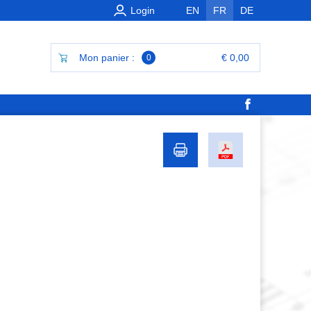
Login
EN
FR
DE
Mon panier :
€ 0,00
0