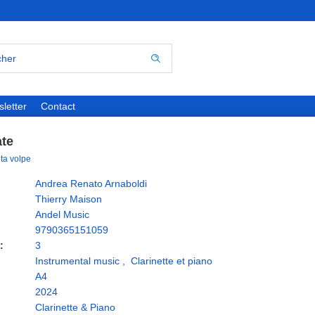
letter
Contact
ate
tuta volpe
Andrea Renato Arnaboldi
Thierry Maison
Andel Music
9790365151059
:
3
Instrumental music
,
Clarinette et piano
A4
2024
Clarinette & Piano