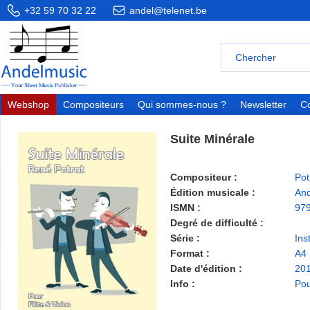
+32 59 70 32 22
andel@telenet.be
Webshop
Compositeurs
Qui sommes-nous ?
Newsletter
Co
Suite Minérale
Compositeur :
Pot
Édition musicale :
And
ISMN :
97
Degré de difficulté :
Série :
Ins
Format :
A4
Date d'édition :
20
Info :
Pou