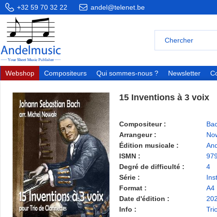
+32 59 70 32 22
andel@telenet.be
Webshop
Compositeurs
Qui sommes-nous ?
Newsletter
Co
15 Inventions à 3 voix
Compositeur :
Bac
Arrangeur :
Now
Édition musicale :
And
ISMN :
97
Degré de difficulté :
4
Série :
Ins
Format :
A4
Date d'édition :
20
Info :
Tri