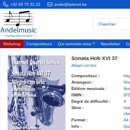
+32 59 70 32 22
andel@telenet.be
Webshop
Compositeurs
Qui sommes-nous ?
Newsletter
Co
Sonata Hob XVI 37
Allegro con brio
Compositeur :
Hay
Arrangeur :
Now
Édition musicale :
And
ISMN :
97
Degré de difficulté :
4
Série :
Ins
cla
Format :
A4
Info :
Qua