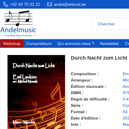
+32 59 70 32 22
andel@telenet.be
Webshop
Compositeurs
Qui sommes-nous ?
Newsletter
Co
Durch Nacht zum Licht
Compositeur :
Emi
Arrangeur :
MI
Édition musicale :
And
ISMN :
97
Degré de difficulté :
3-4
Série :
Con
Format :
A4
Date d'édition :
20
Info :
Ma