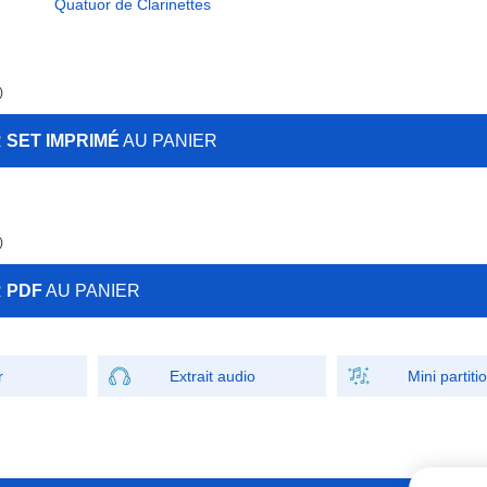
Quatuor de Clarinettes
)
R
SET IMPRIMÉ
AU PANIER
)
R
PDF
AU PANIER
r
Extrait audio
Mini partiti