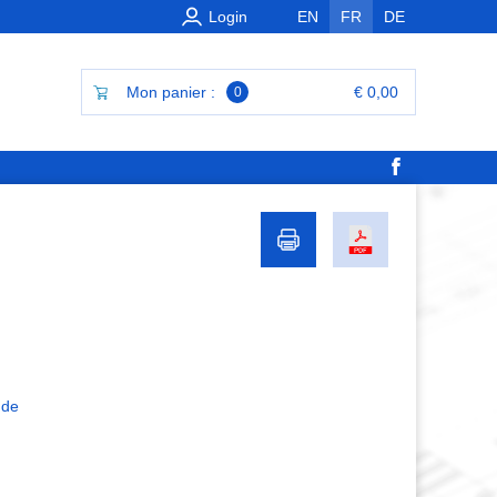
Login
EN
FR
DE
Mon panier :
€ 0,00
0
 de