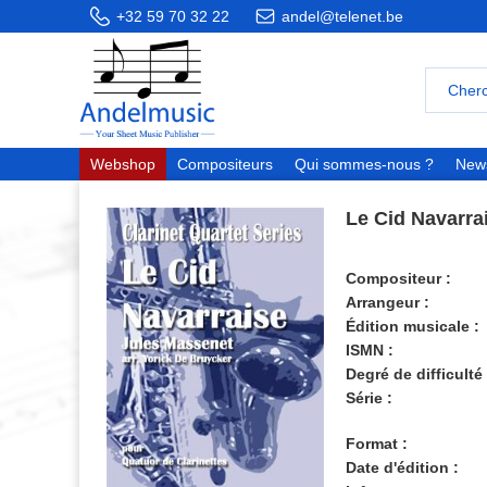
+32 59 70 32 22
andel@telenet.be
Webshop
Compositeurs
Qui sommes-nous ?
News
Le Cid Navarra
Compositeur :
Arrangeur :
Édition musicale :
ISMN :
Degré de difficulté 
Série :
Format :
Date d'édition :