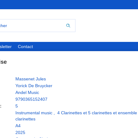
letter
Contact
ise
Massenet Jules
Yorick De Bruycker
Andel Music
9790365152407
:
5
Instrumental music
,
4 Clarinettes et 5 clarinettes et ensemble
clarinettes
A4
2025