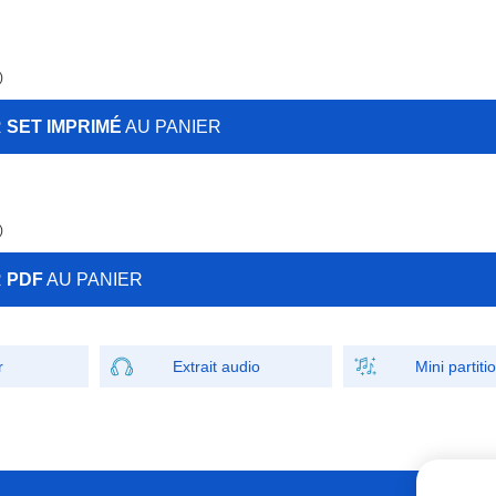
)
R
SET IMPRIMÉ
AU PANIER
)
R
PDF
AU PANIER
r
Extrait audio
Mini partiti