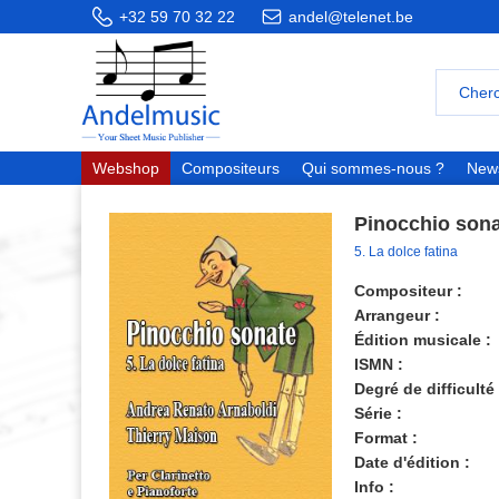
+32 59 70 32 22
andel@telenet.be
Webshop
Compositeurs
Qui sommes-nous ?
News
Pinocchio son
5. La dolce fatina
Compositeur :
Arrangeur :
Édition musicale :
ISMN :
Degré de difficulté 
Série :
Format :
Date d'édition :
Info :