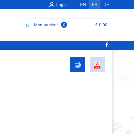
Login
EN
FR
DE
Mon panier :
€ 0,00
0