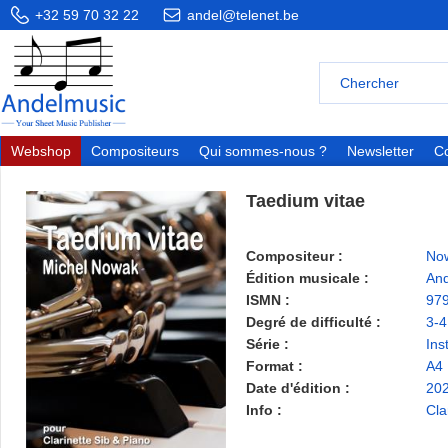
+32 59 70 32 22
andel@telenet.be
Webshop
Compositeurs
Qui sommes-nous ?
Newsletter
Co
Taedium vitae
Compositeur :
Now
Édition musicale :
And
ISMN :
97
Degré de difficulté :
3-4
Série :
Ins
Format :
A4
Date d'édition :
20
Info :
Cla